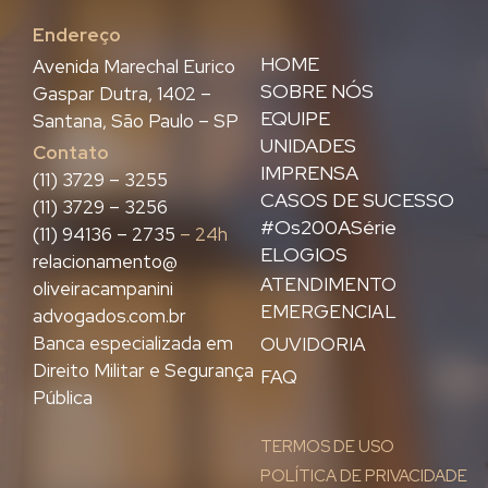
Endereço
HOME
Avenida Marechal Eurico
SOBRE NÓS
Gaspar Dutra, 1402 –
EQUIPE
Santana, São Paulo – SP
UNIDADES
Contato
IMPRENSA
(11) 3729 – 3255
CASOS DE SUCESSO
(11) 3729 – 3256
#Os200ASérie
(11) 94136 – 2735
– 24h
ELOGIOS
relacionamento@
ATENDIMENTO
oliveiracampanini
EMERGENCIAL
advogados.com.br
Banca especializada em
OUVIDORIA
Direito Militar e Segurança
FAQ
Pública
TERMOS DE USO
POLÍTICA DE PRIVACIDADE