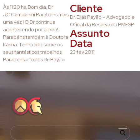
Cliente
Às 11:20 hs. Bom dia, Dr
J.C.Campanini Parabéns mais
Dr. Elias Payão – Advogado e
uma vez ! O Dr continua
Oficial da Reserva da PMESP
acontecendo por ai hen!
Assunto
Parabéns também à Doutora
Data
Karina. Tenho lido sobre os
seus fantásticos trabalhos.
23 fev 2011
Parabéns a todos Dr. Payão