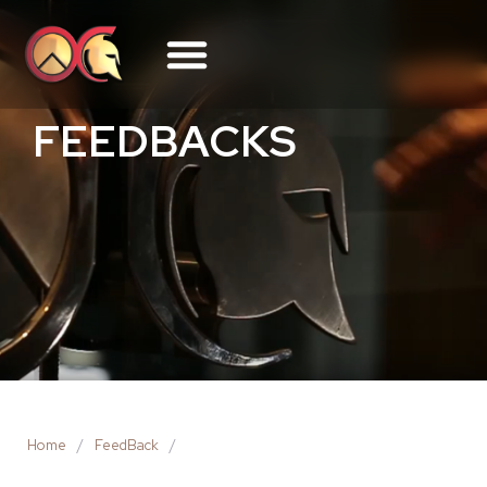
FEEDBACKS
Home
/
FeedBack
/