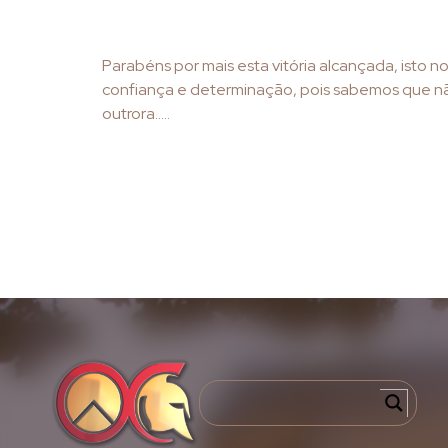
Parabéns por mais esta vitória alcançada, isto no
confiança e determinação, pois sabemos que não
outrora…..