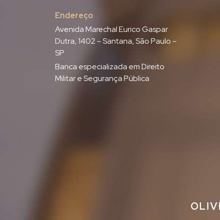
Endereço
Avenida Marechal Eurico Gaspar
Dutra, 1402 – Santana, São Paulo –
SP
Banca especializada em Direito
Militar e Segurança Pública
OLIV