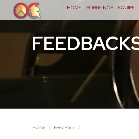
HOME
SOBRE NÓS
EQUIPE
FEEDBACK
Home
/
FeedBack
/