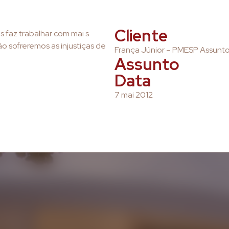
Cliente
s faz trabalhar com mai s
 sofreremos as injustiças de
França Júnior – PMESP Assunto
Assunto
Data
7 mai 2012