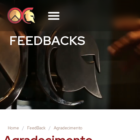
FEEDBACKS
Home
/
FeedBack
/
Agradecimento