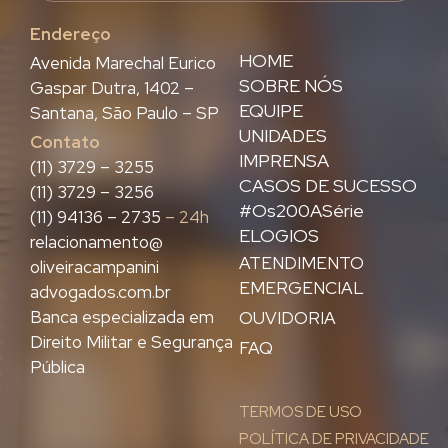
Endereço
HOME
Avenida Marechal Eurico
SOBRE NÓS
Gaspar Dutra, 1402 –
EQUIPE
Santana, São Paulo – SP
UNIDADES
Contato
IMPRENSA
(11) 3729 – 3255
CASOS DE SUCESSO
(11) 3729 – 3256
#Os200ASérie
(11) 94136 – 2735
– 24h
ELOGIOS
relacionamento@
ATENDIMENTO
oliveiracampanini
EMERGENCIAL
advogados.com.br
Banca especializada em
OUVIDORIA
Direito Militar e Segurança
FAQ
Pública
TERMOS DE USO
POLÍTICA DE PRIVACIDADE