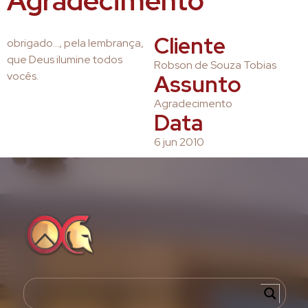
Agradecimento
Cliente
obrigado…, pela lembrança,
que Deus ilumine todos
Robson de Souza Tobias
vocês.
Assunto
Agradecimento
Data
6 jun 2010