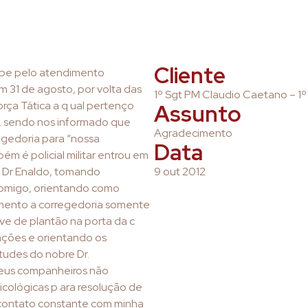
Cliente
ipe pelo atendimento
 31 de agosto, por volta das
1º Sgt PM Claudio Caetano – 1º
orça Tática a q ual pertenço
Assunto
, sendo nos informado que
Agradecimento
regedoria para “nossa
Data
m é policial militar entrou em
o Dr Enaldo, tomando
9 out 2012
comigo, orientando como
mento a corregedoria somente
ive de plantão na porta da c
ações e orientando os
tudes do nobre Dr.
 meus companheiros não
cológicas p ara resolução de
 contato constante com minha