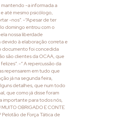
) mantendo -a informada a
 e até mesmo psicólogo,
tar -nos”. -“Apesar de ter
elo domingo entrou com o
ela nossa liberdade
 devido à elaboração correta e
o documento foi concedida
ão são clientes da OCAA, que
 felizes”. -” A repercussão da
oas repensarem em tudo que
ção já na segunda feira,
 alguns detalhes, que num todo
al, que como já disse foram
ia importante para todos nós,
do! MUITO OBRIGADO E CONTE
elotão de Força Tática de