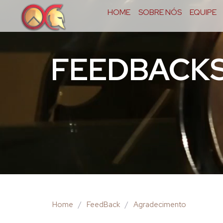
HOME
SOBRE NÓS
EQUIPE
FEEDBACK
Home
/
FeedBack
/
Agradecimento