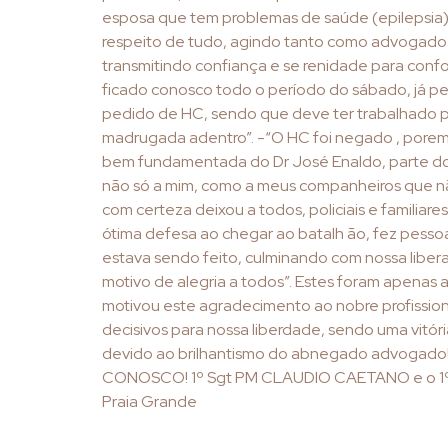
esposa que tem problemas de saúde (epilepsia
respeito de tudo, agindo tanto como advogado
transmitindo confiança e se renidade para confor
ficado conosco todo o período do sábado, já p
pedido de HC, sendo que deve ter trabalhado p
madrugada adentro”. -“O HC foi negado , porem
bem fundamentada do Dr José Enaldo, parte d
não só a mim, como a meus companheiros que n
com certeza deixou a todos, policiais e familiares
ótima defesa ao chegar ao batalh ão, fez pess
estava sendo feito, culminando com nossa libera
motivo de alegria a todos”. Estes foram apenas
motivou este agradecimento ao nobre profission
decisivos para nossa liberdade, sendo uma vitór
devido ao brilhantismo do abnegado advoga
CONOSCO! 1º Sgt PM CLAUDIO CAETANO e o 1º P
Praia Grande