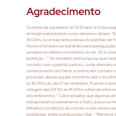
Agradecimento
Gostaria de agradecer ao Dr Enaldo e toda equ
emergencial prestado como descrevo abaixo: “Em
19:00hs, eu e mais sete policiais do pelotão de F
fomos chamados ao batalhão para averiguação
seriamos recolhidos nos termos do art. 26 à cor
proteção….”. De imediato minha esposa que també
contato com o plantão juríd ico, onde atendeu 
conhecimento dos fatos, e entrou em contato 
proceder, desde aquele momento até o recolhi
às 18:00hs do dia 01 de setembro, ficando inclus
orregpm das 09:00 as 18:00hs colhendo inform
procedimentos..” Cabe ressaltar que algumas ati
extrapolaram positivamente o feito, pois eu e
tínhamos condições de contato e até mesmo psi
problemas, entre outras posso citar: -“Manteve