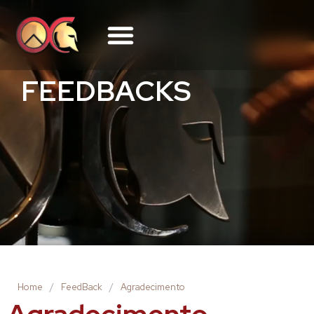
FEEDBACKS
Home
/
FeedBack
/
Agradecimento