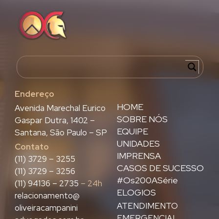
Endereço
HOME
Avenida Marechal Eurico
SOBRE NÓS
Gaspar Dutra, 1402 –
EQUIPE
Santana, São Paulo – SP
UNIDADES
Contato
IMPRENSA
(11) 3729 – 3255
CASOS DE SUCESSO
(11) 3729 – 3256
#Os200ASérie
(11) 94136 – 2735
– 24h
ELOGIOS
relacionamento@
ATENDIMENTO
oliveiracampanini
EMERGENCIAL