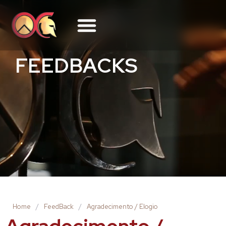
FEEDBACKS
Home
/
FeedBack
/
Agradecimento / Elogio