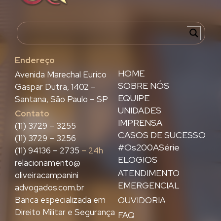
Endereço
HOME
Avenida Marechal Eurico
SOBRE NÓS
Gaspar Dutra, 1402 –
EQUIPE
Santana, São Paulo – SP
UNIDADES
Contato
IMPRENSA
(11) 3729 – 3255
CASOS DE SUCESSO
(11) 3729 – 3256
#Os200ASérie
(11) 94136 – 2735
– 24h
ELOGIOS
relacionamento@
ATENDIMENTO
oliveiracampanini
EMERGENCIAL
advogados.com.br
Banca especializada em
OUVIDORIA
Direito Militar e Segurança
FAQ