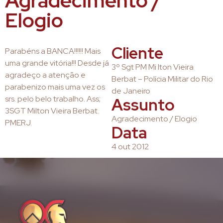
Agradecimento /
Elogio
Cliente
Parabéns a BANCA!!!!!! Mais
uma grande vitória!!! Desde já
3º Sgt PM Mi lton Vieira
agradeço a atenção e
Berbat – Polícia Militar do Rio
parabenizo mais uma vez os
de Janeiro
srs. pelo belo trabalho. Ass;
Assunto
3SGT Milton Vieira Berbat.
Agradecimento / Elogio
PMERJ.
Data
4 out 2012