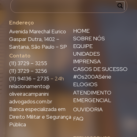
Endereço
HOME
Avenida Marechal Eurico
SOBRE NÓS
Gaspar Dutra, 1402 –
EQUIPE
Santana, São Paulo – SP
UNIDADES
Contato
IMPRENSA
(11) 3729 – 3255
CASOS DE SUCESSO
(11) 3729 – 3256
#Os200ASérie
(11) 94136 – 2735
– 24h
ELOGIOS
relacionamento@
ATENDIMENTO
oliveiracampanini
EMERGENCIAL
advogados.com.br
Banca especializada em
OUVIDORIA
Direito Militar e Segurança
FAQ
Pública