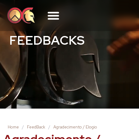
FEEDBACKS
Home
/
FeedBack
/
Agradecimento / Elogio