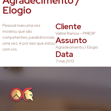
Agradecimento /
Elogio
Cliente
Pessoal mais uma vez
mostrou que são
Valmir Ramos – PMESP
competentes, parabéns mais
Assunto
uma vez, é por isso que estou
Agradecimento / Elogio
com vcs.
Data
7 mai 2013