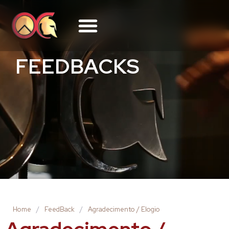
FEEDBACKS
Home
/
FeedBack
/
Agradecimento / Elogio