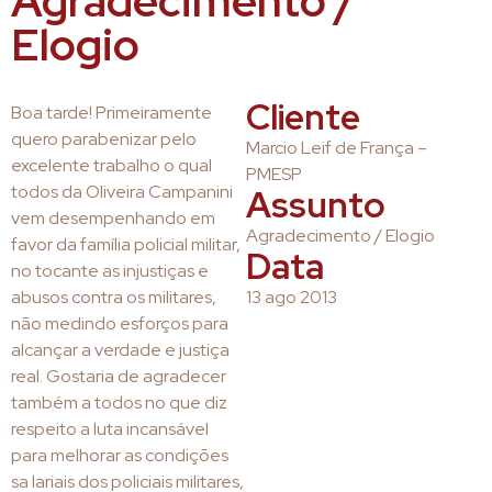
Agradecimento /
Elogio
Cliente
Boa tarde! Primeiramente
quero parabenizar pelo
Marcio Leif de França –
excelente trabalho o qual
PMESP
todos da Oliveira Campanini
Assunto
vem desempenhando em
Agradecimento / Elogio
favor da família policial militar,
Data
no tocante as injustiças e
abusos contra os militares,
13 ago 2013
não medindo esforços para
alcançar a verdade e justiça
real. Gostaria de agradecer
também a todos no que diz
respeito a luta incansável
para melhorar as condições
sa lariais dos policiais militares,