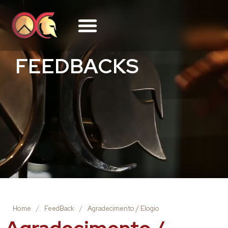
FEEDBACKS
Home
/
FeedBack
/
Agradecimento / Elogio