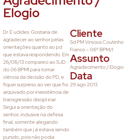
Agradecimento /
Elogio
Cliente
Dr. E uclides. Gostaria de
agradecer ao senhor pelas
Sd PM Vinicius Coutinho
orientações quanto ao pd
Franco – 06º BPM/I
que estava respondendo. Em
Assunto
26/08/13 compareci ao SJD
Agradecimento / Elogio
do 06 BPMI para tomar
Data
ciência da decisão do PD, e
fiquei surpreso ao ver que foi
29 ago 2013
arquivado por inexistência de
transgressão discipl inar.
Segui a orientação do
senhor, inclusive na defesa
final, somente alegando
também que j á estava sendo
punido, pois não podia