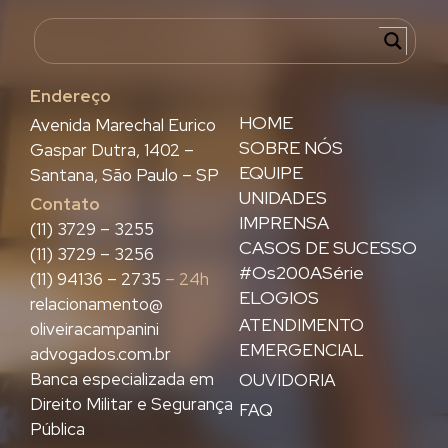
Endereço
HOME
Avenida Marechal Eurico
SOBRE NÓS
Gaspar Dutra, 1402 –
EQUIPE
Santana, São Paulo – SP
UNIDADES
Contato
IMPRENSA
(11) 3729 – 3255
CASOS DE SUCESSO
(11) 3729 – 3256
#Os200ASérie
(11) 94136 – 2735
– 24h
ELOGIOS
relacionamento@
ATENDIMENTO
oliveiracampanini
EMERGENCIAL
advogados.com.br
Banca especializada em
OUVIDORIA
Direito Militar e Segurança
FAQ
Pública