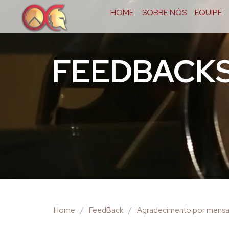
HOME
SOBRE NÓS
EQUIPE
FEEDBACK
Home
/
FeedBack
/
Agradecimento por mensa