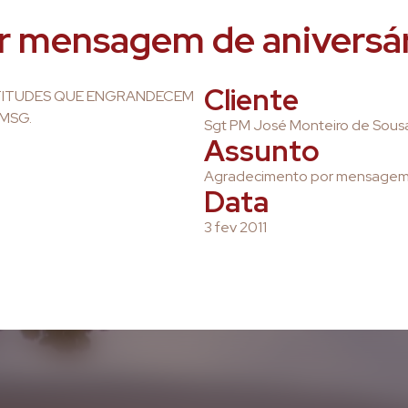
r mensagem de aniversá
Cliente
ATITUDES QUE ENGRANDECEM
 MSG.
Sgt PM José Monteiro de Sou
Assunto
Agradecimento por mensagem 
Data
3 fev 2011