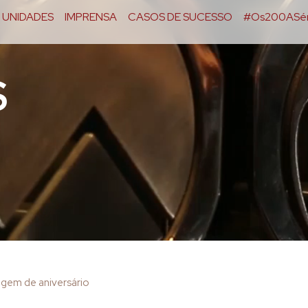
UNIDADES
IMPRENSA
CASOS DE SUCESSO
#Os200ASér
S
gem de aniversário