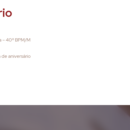
rio
sa – 40º BPM/M
de aniversário