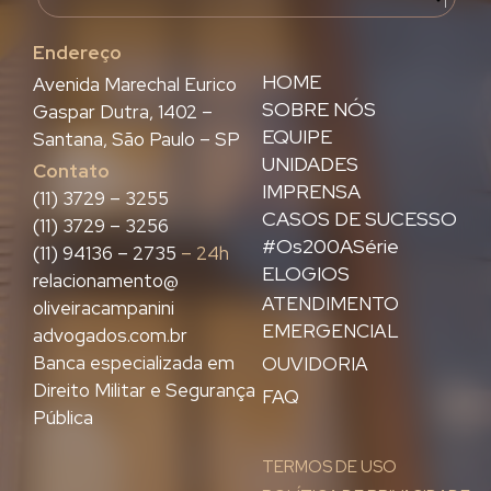
Endereço
HOME
Avenida Marechal Eurico
SOBRE NÓS
Gaspar Dutra, 1402 –
EQUIPE
Santana, São Paulo – SP
UNIDADES
Contato
IMPRENSA
(11) 3729 – 3255
CASOS DE SUCESSO
(11) 3729 – 3256
#Os200ASérie
(11) 94136 – 2735
– 24h
ELOGIOS
relacionamento@
ATENDIMENTO
oliveiracampanini
EMERGENCIAL
advogados.com.br
Banca especializada em
OUVIDORIA
Direito Militar e Segurança
FAQ
Pública
TERMOS DE USO