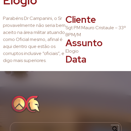
Elogio
Cliente
Parabéns Dr Campanini, o Sr
provavelmente não seria bem
Sgt PM Mauro Cristaule – 33º
aceito na área militar atuando
BPM/M
como Oficial mesmo, afinal é
Assunto
aqui dentro que estão os
Elogio
corruptos inclusive “oficiais”, e
Data
digo mais superiores.