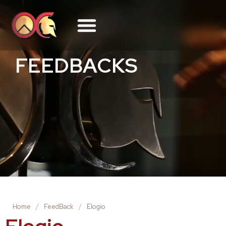
FEEDBACKS
Home
/
FeedBack
/
Elogio