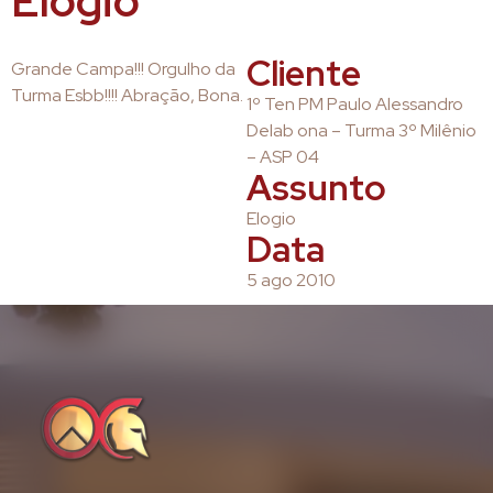
Elogio
Cliente
Grande Campa!!! Orgulho da
Turma Esbb!!!! Abração, Bona.
1º Ten PM Paulo Alessandro
Delab ona – Turma 3º Milênio
– ASP 04
Assunto
Elogio
Data
5 ago 2010