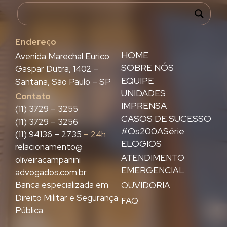
Endereço
HOME
Avenida Marechal Eurico
SOBRE NÓS
Gaspar Dutra, 1402 –
EQUIPE
Santana, São Paulo – SP
UNIDADES
Contato
IMPRENSA
(11) 3729 – 3255
CASOS DE SUCESSO
(11) 3729 – 3256
#Os200ASérie
(11) 94136 – 2735
– 24h
ELOGIOS
relacionamento@
ATENDIMENTO
oliveiracampanini
EMERGENCIAL
advogados.com.br
Banca especializada em
OUVIDORIA
Direito Militar e Segurança
FAQ
Pública