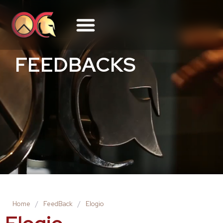
FEEDBACKS
Home
/
FeedBack
/
Elogio