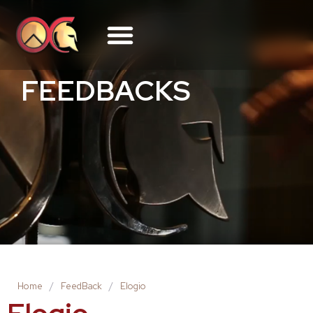
FEEDBACKS
Home
/
FeedBack
/
Elogio