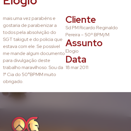
Elogio
Cliente
mais uma vez parabéns e
gostaria de parabenizar a
Sd PM Ricardo ReginaIdo
todos pela absolvição do
Pereira – 50º BPM/M
SGT takigut e do policia que
Assunto
estava com ele. Se possível
Elogio
me mande algum documento
Data
para divulgação deste
trabalho maravilhoso. Sou da
18 mar 2011
1ª Cia do 50°BPMM muito
obrigado.