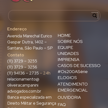
Endereço
HOME
Avenida Marechal Eurico
SOBRE NÓS
Gaspar Dutra, 1402 –
EQUIPE
Santana, São Paulo – SP
UNIDADES
Contato
IMPRENSA
(11) 3729 – 3255
CASOS DE SUCESSO
(11) 3729 – 3256
#Os200ASérie
(11) 94136 – 2735
– 24h
ELOGIOS
relacionamento@
ATENDIMENTO
oliveiracampanini
EMERGENCIAL
advogados.com.br
Banca especializada em
OUVIDORIA
Direito Militar e Segurança
FAQ