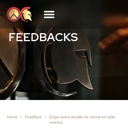
FEEDBACKS
Home
/
FeedBack
/
Elogio sobre decisão de vitória em ação
coletiva