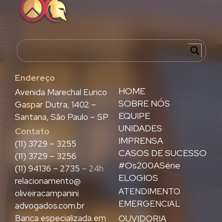
Endereço
HOME
Avenida Marechal Eurico
SOBRE NÓS
Gaspar Dutra, 1402 –
EQUIPE
Santana, São Paulo – SP
UNIDADES
Contato
IMPRENSA
(11) 3729 – 3255
CASOS DE SUCESSO
(11) 3729 – 3256
#Os200ASérie
(11) 94136 – 2735
– 24h
ELOGIOS
relacionamento@
ATENDIMENTO
oliveiracampanini
EMERGENCIAL
advogados.com.br
Banca especializada em
OUVIDORIA