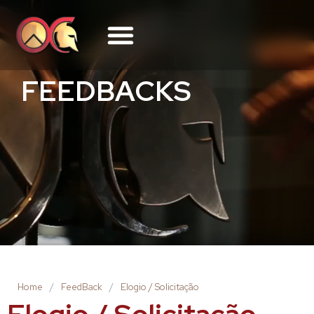
FEEDBACKS
Home
/
FeedBack
/
Elogio / Solicitação