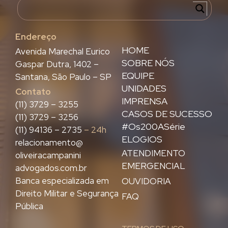
Endereço
HOME
Avenida Marechal Eurico
SOBRE NÓS
Gaspar Dutra, 1402 –
EQUIPE
Santana, São Paulo – SP
UNIDADES
Contato
IMPRENSA
(11) 3729 – 3255
CASOS DE SUCESSO
(11) 3729 – 3256
#Os200ASérie
(11) 94136 – 2735
– 24h
ELOGIOS
relacionamento@
ATENDIMENTO
oliveiracampanini
EMERGENCIAL
advogados.com.br
Banca especializada em
OUVIDORIA
Direito Militar e Segurança
FAQ
Pública