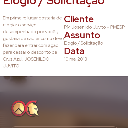
Elogio / Solicitação
Cliente
Em primeiro lugar gostaria de
elogiar o serviço
PM Josenildo Juvito – PMESP
desempenhado por vocês;
Assunto
gostaria de sab er como devo
Elogio / Solicitação
fazer para entrar com ação
Data
para cessar o desconto da
Cruz Azul, JOSENILDO
10 mai 2013
JUVITO