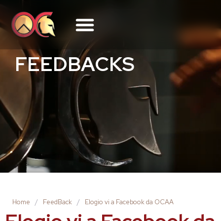
FEEDBACKS
Home
/
FeedBack
/
Elogio vi a Facebook da OCAA