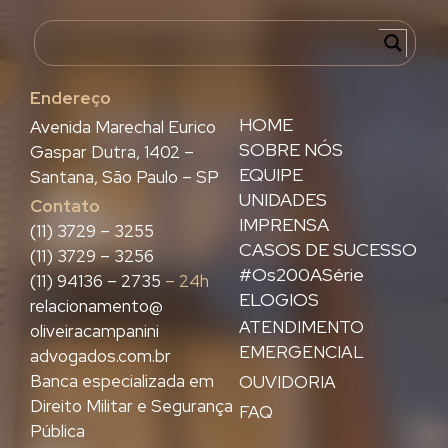
Endereço
HOME
Avenida Marechal Eurico
SOBRE NÓS
Gaspar Dutra, 1402 –
EQUIPE
Santana, São Paulo – SP
UNIDADES
Contato
IMPRENSA
(11) 3729 – 3255
CASOS DE SUCESSO
(11) 3729 – 3256
#Os200ASérie
(11) 94136 – 2735
– 24h
ELOGIOS
relacionamento@
ATENDIMENTO
oliveiracampanini
EMERGENCIAL
advogados.com.br
Banca especializada em
OUVIDORIA
Direito Militar e Segurança
FAQ
Pública