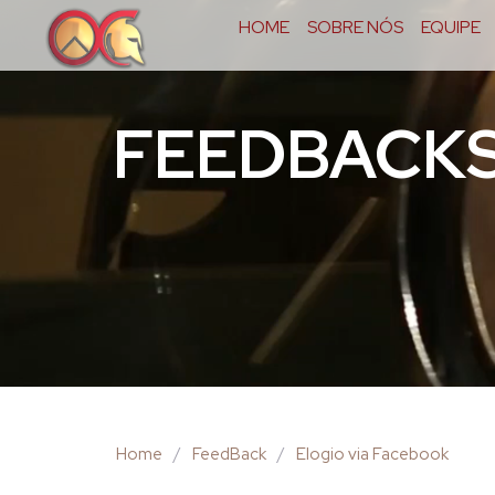
HOME
SOBRE NÓS
EQUIPE
FEEDBACK
Home
/
FeedBack
/
Elogio via Facebook