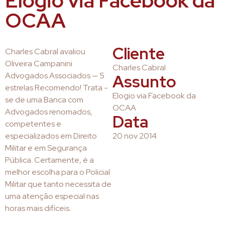
Elogio via Facebook da
OCAA
Cliente
Charles Cabral avaliou
Oliveira Campanini
Charles Cabral
Advogados Associados — 5
Assunto
estrelas Recomendo! Trata -
Elogio via Facebook da
se de uma Banca com
OCAA
Advogados renomados,
Data
competentes e
especializados em Direito
20 nov 2014
Militar e em Segurança
Pública. Certamente, é a
melhor escolha para o Policial
Militar que tanto necessita de
uma atenção especial nas
horas mais difíceis.