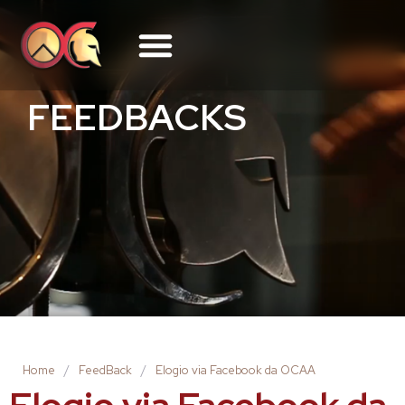
FEEDBACKS
Home
/
FeedBack
/
Elogio via Facebook da OCAA