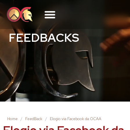
FEEDBACKS
Home
/
FeedBack
/
Elogio via Facebook da OCAA