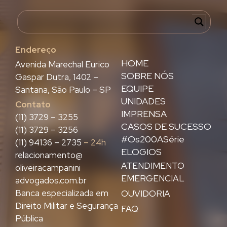
Endereço
HOME
Avenida Marechal Eurico
SOBRE NÓS
Gaspar Dutra, 1402 –
EQUIPE
Santana, São Paulo – SP
UNIDADES
Contato
IMPRENSA
(11) 3729 – 3255
CASOS DE SUCESSO
(11) 3729 – 3256
#Os200ASérie
(11) 94136 – 2735
– 24h
ELOGIOS
relacionamento@
ATENDIMENTO
oliveiracampanini
EMERGENCIAL
advogados.com.br
Banca especializada em
OUVIDORIA
Direito Militar e Segurança
FAQ
Pública