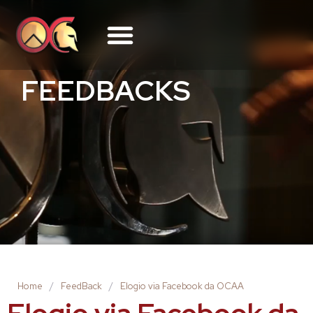
FEEDBACKS
Home
/
FeedBack
/
Elogio via Facebook da OCAA