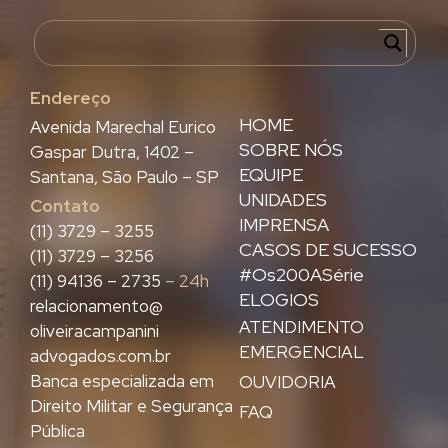
Endereço
HOME
Avenida Marechal Eurico
SOBRE NÓS
Gaspar Dutra, 1402 –
EQUIPE
Santana, São Paulo – SP
UNIDADES
Contato
IMPRENSA
(11) 3729 – 3255
CASOS DE SUCESSO
(11) 3729 – 3256
#Os200ASérie
(11) 94136 – 2735
– 24h
ELOGIOS
relacionamento@
ATENDIMENTO
oliveiracampanini
EMERGENCIAL
advogados.com.br
Banca especializada em
OUVIDORIA
Direito Militar e Segurança
FAQ
Pública