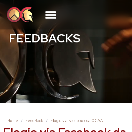
FEEDBACKS
Home
/
FeedBack
/
Elogio via Facebook da OCAA