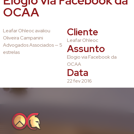
Elogio via Facebook da
OCAA
Cliente
Leafar Ohleoc avaliou
Oliveira Campanini
Leafar Ohleoc
Advogados Associados — 5
Assunto
estrelas
Elogio via Facebook da
OCAA
Data
22 fev 2016