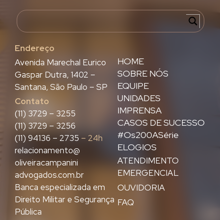
Endereço
HOME
Avenida Marechal Eurico
SOBRE NÓS
Gaspar Dutra, 1402 –
EQUIPE
Santana, São Paulo – SP
UNIDADES
Contato
IMPRENSA
(11) 3729 – 3255
CASOS DE SUCESSO
(11) 3729 – 3256
#Os200ASérie
(11) 94136 – 2735
– 24h
ELOGIOS
relacionamento@
ATENDIMENTO
oliveiracampanini
EMERGENCIAL
advogados.com.br
Banca especializada em
OUVIDORIA
Direito Militar e Segurança
FAQ
Pública