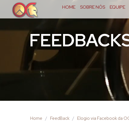
HOME
SOBRE NÓS
EQUIPE
FEEDBACK
Home
/
FeedBack
/
Elogio via Facebook da 