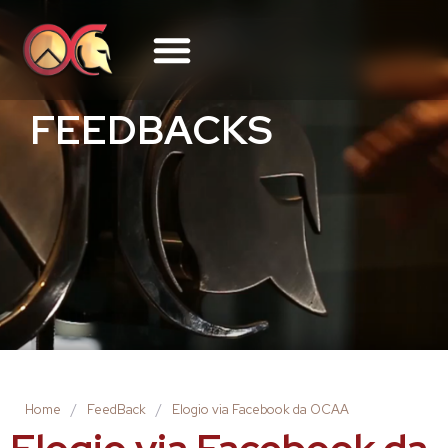
FEEDBACKS
Home
/
FeedBack
/
Elogio via Facebook da OCAA