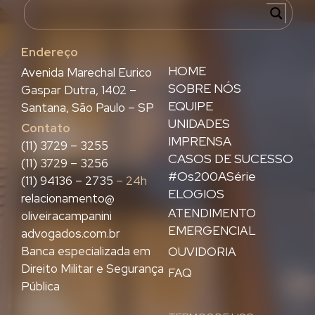
Endereço
HOME
Avenida Marechal Eurico
SOBRE NÓS
Gaspar Dutra, 1402 –
EQUIPE
Santana, São Paulo – SP
UNIDADES
Contato
IMPRENSA
(11) 3729 – 3255
CASOS DE SUCESSO
(11) 3729 – 3256
#Os200ASérie
(11) 94136 – 2735
– 24h
ELOGIOS
relacionamento@
ATENDIMENTO
oliveiracampanini
EMERGENCIAL
advogados.com.br
Banca especializada em
OUVIDORIA
Direito Militar e Segurança
FAQ
Pública