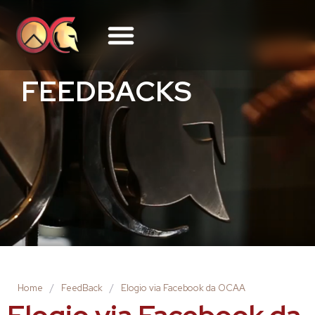
FEEDBACKS
Home
/
FeedBack
/
Elogio via Facebook da OCAA