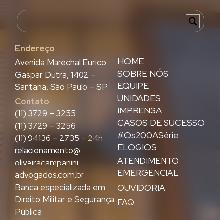
Endereço
HOME
Avenida Marechal Eurico
SOBRE NÓS
Gaspar Dutra, 1402 –
EQUIPE
Santana, São Paulo – SP
UNIDADES
Contato
IMPRENSA
(11) 3729 – 3255
CASOS DE SUCESSO
(11) 3729 – 3256
#Os200ASérie
(11) 94136 – 2735
– 24h
ELOGIOS
relacionamento@
ATENDIMENTO
oliveiracampanini
EMERGENCIAL
advogados.com.br
Banca especializada em
OUVIDORIA
Direito Militar e Segurança
FAQ
Pública