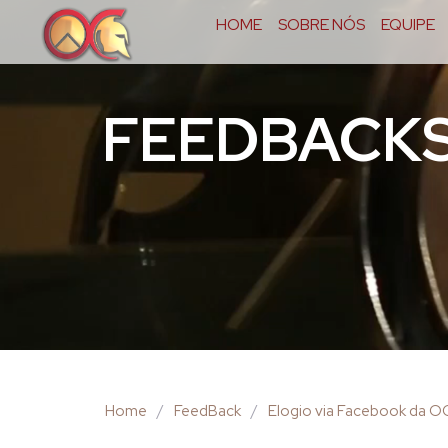
HOME
SOBRE NÓS
EQUIPE
FEEDBACK
Home
/
FeedBack
/
Elogio via Facebook da 