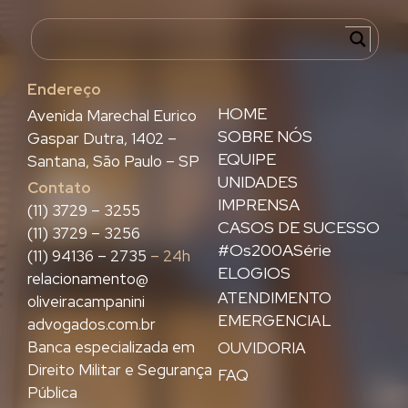
Endereço
HOME
Avenida Marechal Eurico
SOBRE NÓS
Gaspar Dutra, 1402 –
EQUIPE
Santana, São Paulo – SP
UNIDADES
Contato
IMPRENSA
(11) 3729 – 3255
CASOS DE SUCESSO
(11) 3729 – 3256
#Os200ASérie
(11) 94136 – 2735
– 24h
ELOGIOS
relacionamento@
ATENDIMENTO
oliveiracampanini
EMERGENCIAL
advogados.com.br
Banca especializada em
OUVIDORIA
Direito Militar e Segurança
FAQ
Pública