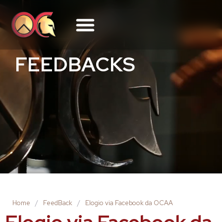
FEEDBACKS
Home
/
FeedBack
/
Elogio via Facebook da OCAA