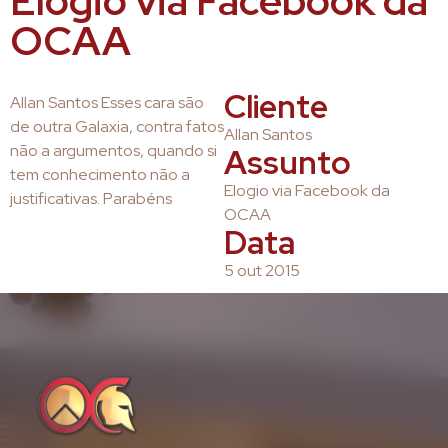
Elogio via Facebook da
OCAA
Cliente
Allan Santos Esses cara são
de outra Galaxia, contra fatos
Allan Santos
não a argumentos, quando si
Assunto
tem conhecimento não a
Elogio via Facebook da
justificativas. Parabéns
OCAA
Data
5 out 2015