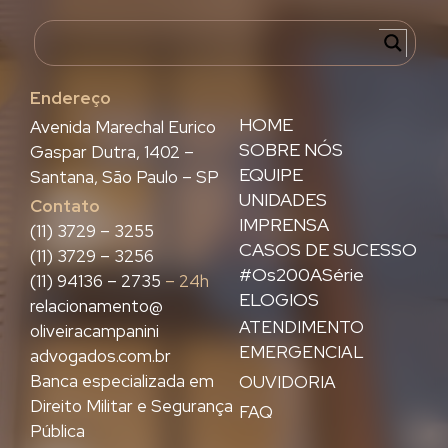
Endereço
HOME
Avenida Marechal Eurico
SOBRE NÓS
Gaspar Dutra, 1402 –
EQUIPE
Santana, São Paulo – SP
UNIDADES
Contato
IMPRENSA
(11) 3729 – 3255
CASOS DE SUCESSO
(11) 3729 – 3256
#Os200ASérie
(11) 94136 – 2735
– 24h
ELOGIOS
relacionamento@
ATENDIMENTO
oliveiracampanini
EMERGENCIAL
advogados.com.br
Banca especializada em
OUVIDORIA
Direito Militar e Segurança
FAQ
Pública