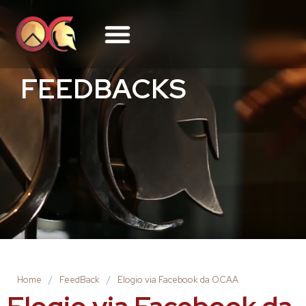
FEEDBACKS
Home
/
FeedBack
/
Elogio via Facebook da OCAA