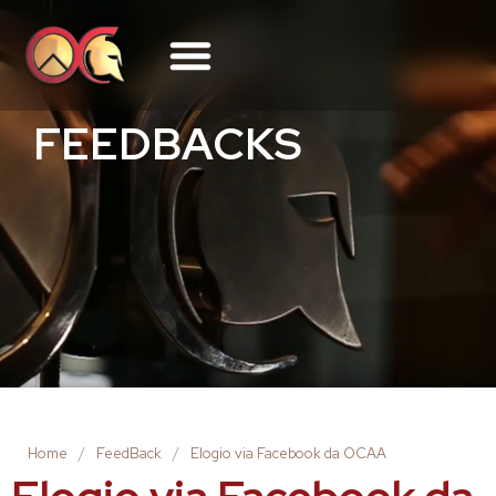
FEEDBACKS
Home
/
FeedBack
/
Elogio via Facebook da OCAA