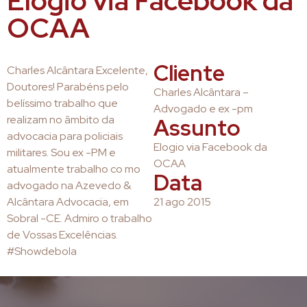
Elogio via Facebook da
OCAA
Cliente
Charles Alcântara Excelente,
Doutores! Parabéns pelo
Charles Alcântara –
belíssimo trabalho que
Advogado e ex -pm
realizam no âmbito da
Assunto
advocacia para policiais
Elogio via Facebook da
militares. Sou ex -PM e
OCAA
atualmente trabalho co mo
Data
advogado na Azevedo &
Alcântara Advocacia, em
21 ago 2015
Sobral -CE. Admiro o trabalho
de Vossas Excelências.
#Showdebola