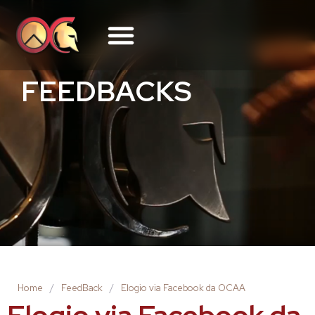
FEEDBACKS
Home
/
FeedBack
/
Elogio via Facebook da OCAA