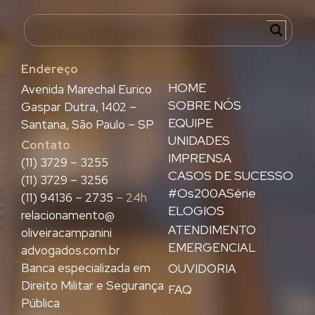
Endereço
HOME
Avenida Marechal Eurico
SOBRE NÓS
Gaspar Dutra, 1402 –
EQUIPE
Santana, São Paulo – SP
UNIDADES
Contato
IMPRENSA
(11) 3729 – 3255
CASOS DE SUCESSO
(11) 3729 – 3256
#Os200ASérie
(11) 94136 – 2735
– 24h
ELOGIOS
relacionamento@
ATENDIMENTO
oliveiracampanini
EMERGENCIAL
advogados.com.br
Banca especializada em
OUVIDORIA
Direito Militar e Segurança
FAQ
Pública