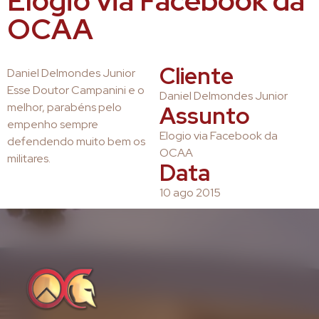
Elogio via Facebook da
OCAA
Cliente
Daniel Delmondes Junior
Esse Doutor Campanini e o
Daniel Delmondes Junior
melhor, parabéns pelo
Assunto
empenho sempre
Elogio via Facebook da
defendendo muito bem os
OCAA
militares.
Data
10 ago 2015