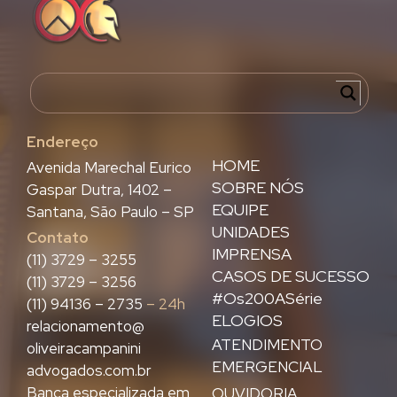
Endereço
HOME
Avenida Marechal Eurico
SOBRE NÓS
Gaspar Dutra, 1402 –
EQUIPE
Santana, São Paulo – SP
UNIDADES
Contato
IMPRENSA
(11) 3729 – 3255
CASOS DE SUCESSO
(11) 3729 – 3256
#Os200ASérie
(11) 94136 – 2735
– 24h
ELOGIOS
relacionamento@
ATENDIMENTO
oliveiracampanini
EMERGENCIAL
advogados.com.br
Banca especializada em
OUVIDORIA