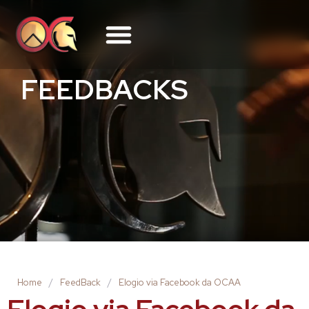
FEEDBACKS
Home
/
FeedBack
/
Elogio via Facebook da OCAA