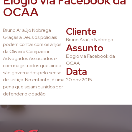
Elogio via Facebook da
OCAA
Cliente
Bruno Ar aújo Nobrega
Graças a Deus os policiais
Bruno Araújo Nobrega
podem contar com os anjos
Assunto
da Oliveira Campanini
Elogio via Facebook da
Advogados Associados e
OCAA
com magistrados que ainda
Data
são governados pelo senso
de justiça. No entanto, é uma
30 nov 2015
pena que sejam punidos por
defender o cidadão.