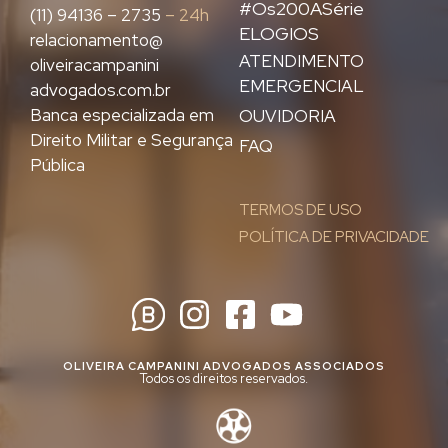
#Os200ASérie
(11) 94136 – 2735
– 24h
ELOGIOS
relacionamento@
ATENDIMENTO
oliveiracampanini
EMERGENCIAL
advogados.com.br
Banca especializada em
OUVIDORIA
Direito Militar e Segurança
FAQ
Pública
TERMOS DE USO
POLÍTICA DE PRIVACIDADE
OLIVEIRA CAMPANINI ADVOGADOS ASSOCIADOS
Todos os direitos reservados.