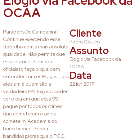
Elogio via Facebook da
OCAA
Cliente
Parabéns Dr. Campanini !
Continue exercendo esse
Pedro Glauco
traba lho com a mais absoluta
Assunto
qualidade. Não permita que
Elogio via Facebook da
essa escória chamada
OCAA
oficialato faça o que bem
Data
entender com os Praças, pois
eles sim é quem são a
22 jun 2017
verdadeira PM. Espero poder
ver o dia em que essa SS
pague por todos os crimes
que cometerem e ainda
comete m. Academia do
barro branco.. Forma
bandidos piores que o PCC.