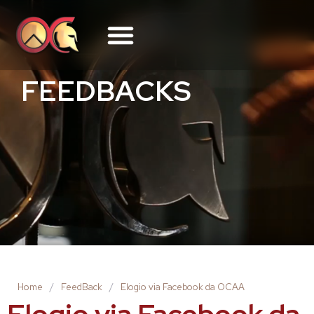
FEEDBACKS
Home
/
FeedBack
/
Elogio via Facebook da OCAA