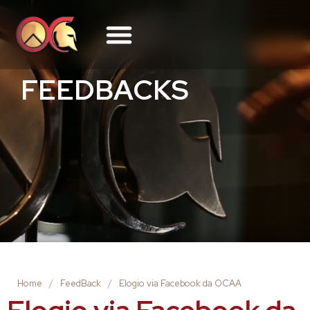
FEEDBACKS
Home
/
FeedBack
/
Elogio via Facebook da OCAA