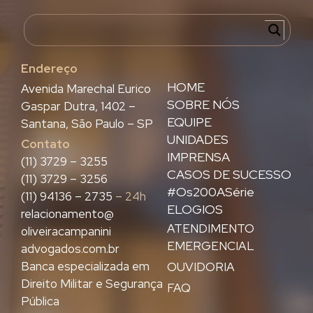
Endereço
HOME
Avenida Marechal Eurico
SOBRE NÓS
Gaspar Dutra, 1402 –
EQUIPE
Santana, São Paulo – SP
UNIDADES
Contato
IMPRENSA
(11) 3729 – 3255
CASOS DE SUCESSO
(11) 3729 – 3256
#Os200ASérie
(11) 94136 – 2735
– 24h
ELOGIOS
relacionamento@
ATENDIMENTO
oliveiracampanini
EMERGENCIAL
advogados.com.br
Banca especializada em
OUVIDORIA
Direito Militar e Segurança
FAQ
Pública