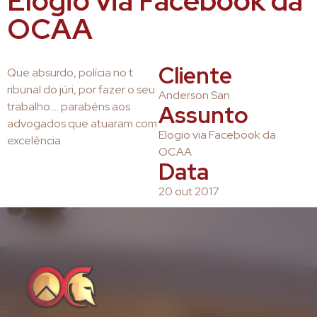
Elogio via Facebook da
OCAA
Cliente
Que absurdo, polícia no t
ribunal do júri, por fazer o seu
Anderson San
trabalho…. parabéns aos
Assunto
advogados que atuaram com
Elogio via Facebook da
excelência
OCAA
Data
20 out 2017