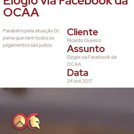
Elogio via Facebook da
OCAA
Cliente
Parabéns pela atuação Dr,
pena que nem todos os
Ricardo Queiroz
julgamentos são justos.
Assunto
Elogio via Facebook da
OCAA
Data
24 out 2017