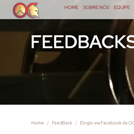
HOME
SOBRE NÓS
EQUIPE
FEEDBACK
Home
/
FeedBack
/
Elogio via Facebook da 