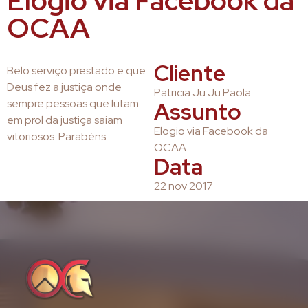
Elogio via Facebook da
OCAA
Cliente
Belo serviço prestado e que
Deus fez a justiça onde
Patricia Ju Ju Paola
sempre pessoas que lutam
Assunto
em prol da justiça saiam
Elogio via Facebook da
vitoriosos. Parabéns
OCAA
Data
22 nov 2017