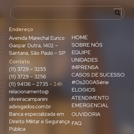
Endereço
HOME
Avenida Marechal Eurico
SOBRE NÓS
Gaspar Dutra, 1402 –
EQUIPE
Santana, São Paulo – SP
UNIDADES
Contato
IMPRENSA
(11) 3729 – 3255
CASOS DE SUCESSO
(11) 3729 – 3256
#Os200ASérie
(11) 94136 – 2735
– 24h
ELOGIOS
relacionamento@
ATENDIMENTO
oliveiracampanini
EMERGENCIAL
advogados.com.br
Banca especializada em
OUVIDORIA
Direito Militar e Segurança
FAQ
Pública