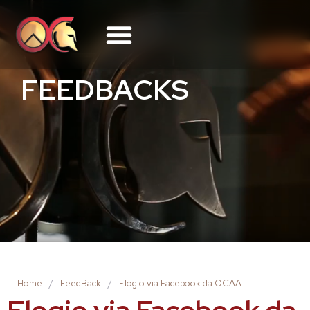
FEEDBACKS
Home
/
FeedBack
/
Elogio via Facebook da OCAA