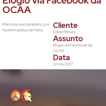
Elogio via Facebook da
OCAA
Cliente
Mais uma vez parabéns, por
fazerem justiça ser feita.
Edson Moura
Assunto
Elogio via Facebook da
OCAA
Data
22 nov 2017