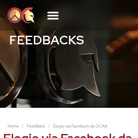
FEEDBACKS
Home
/
FeedBack
/
Elogio via Facebook da OCAA