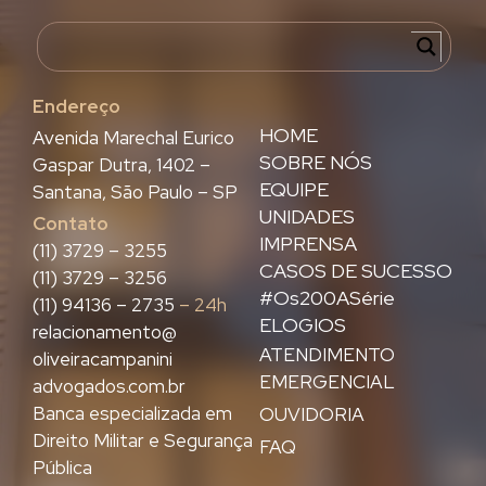
Endereço
HOME
Avenida Marechal Eurico
SOBRE NÓS
Gaspar Dutra, 1402 –
EQUIPE
Santana, São Paulo – SP
UNIDADES
Contato
IMPRENSA
(11) 3729 – 3255
CASOS DE SUCESSO
(11) 3729 – 3256
#Os200ASérie
(11) 94136 – 2735
– 24h
ELOGIOS
relacionamento@
ATENDIMENTO
oliveiracampanini
EMERGENCIAL
advogados.com.br
Banca especializada em
OUVIDORIA
Direito Militar e Segurança
FAQ
Pública