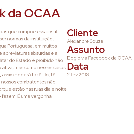
ok da OCAA
Cliente
oas que compõe essa instit
r normas da instituição,
Alexandre Souza
gua Portuguesa, em muitos
Assunto
 abreviaturas absurdas e a
Elogio via Facebook da OCAA
militar do Estado é proibido não
Data
 ativa, mas como nesses casos
, assim poderá fazê -lo, tô
2 fev 2018
te nossos combatentes não
orque estão nas ruas dia e noite
o fazem! É uma vergonha!