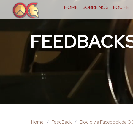
HOME
SOBRE NÓS
EQUIPE
FEEDBACK
Home
/
FeedBack
/
Elogio via Facebook da 