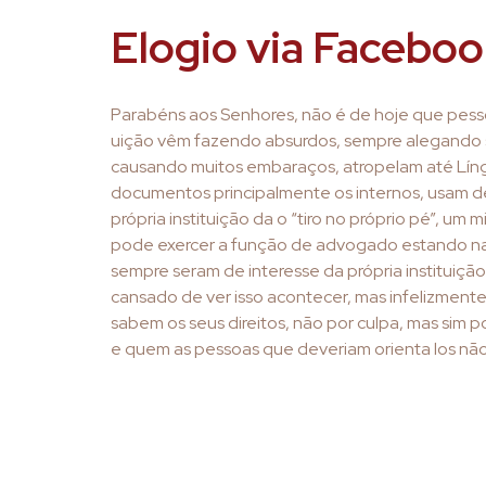
Elogio via Facebo
Parabéns aos Senhores, não é de hoje que pess
uição vêm fazendo absurdos, sempre alegando se
causando muitos embaraços, atropelam até Lín
documentos principalmente os internos, usam de
própria instituição da o “tiro no próprio pé”, um 
pode exercer a função de advogado estando na
sempre seram de interesse da própria instituição
cansado de ver isso acontecer, mas infelizmen
sabem os seus direitos, não por culpa, mas sim p
e quem as pessoas que deveriam orienta los nã