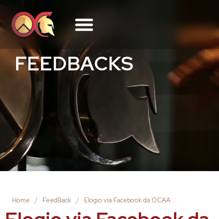
FEEDBACKS
Home
/
FeedBack
/
Elogio via Facebook da OCAA