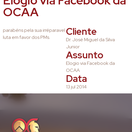
Elogio via Facebook da
OCAA
Cliente
parabéns pela sua irréparavel
luta em favor dos PMs.
Dr. José Miguel da Silva
Junior
Assunto
Elogio via Facebook da
OCAA
Data
13 jul 2014