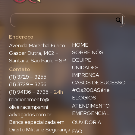
Endereço
HOME
Avenida Marechal Eurico
SOBRE NÓS
Gaspar Dutra, 1402 –
EQUIPE
Santana, São Paulo – SP
UNIDADES
Contato
IMPRENSA
(11) 3729 – 3255
CASOS DE SUCESSO
(11) 3729 – 3256
#Os200ASérie
(11) 94136 – 2735
– 24h
ELOGIOS
relacionamento@
ATENDIMENTO
oliveiracampanini
EMERGENCIAL
advogados.com.br
Banca especializada em
OUVIDORIA
Direito Militar e Segurança
FAQ