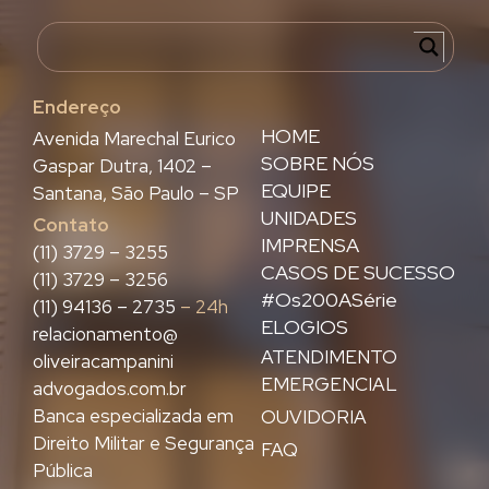
Endereço
HOME
Avenida Marechal Eurico
SOBRE NÓS
Gaspar Dutra, 1402 –
EQUIPE
Santana, São Paulo – SP
UNIDADES
Contato
IMPRENSA
(11) 3729 – 3255
CASOS DE SUCESSO
(11) 3729 – 3256
#Os200ASérie
(11) 94136 – 2735
– 24h
ELOGIOS
relacionamento@
ATENDIMENTO
oliveiracampanini
EMERGENCIAL
advogados.com.br
Banca especializada em
OUVIDORIA
Direito Militar e Segurança
FAQ
Pública