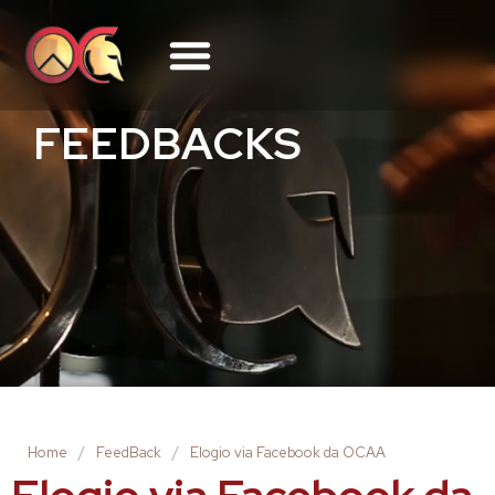
FEEDBACKS
Home
/
FeedBack
/
Elogio via Facebook da OCAA