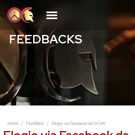
FEEDBACKS
Home
/
FeedBack
/
Elogio via Facebook da OCAA