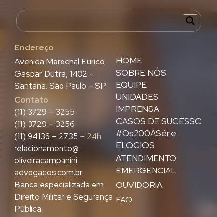
Endereço
HOME
Avenida Marechal Eurico
SOBRE NÓS
Gaspar Dutra, 1402 –
EQUIPE
Santana, São Paulo – SP
UNIDADES
Contato
IMPRENSA
(11) 3729 – 3255
CASOS DE SUCESSO
(11) 3729 – 3256
#Os200ASérie
(11) 94136 – 2735
– 24h
ELOGIOS
relacionamento@
ATENDIMENTO
oliveiracampanini
EMERGENCIAL
advogados.com.br
Banca especializada em
OUVIDORIA
Direito Militar e Segurança
FAQ
Pública