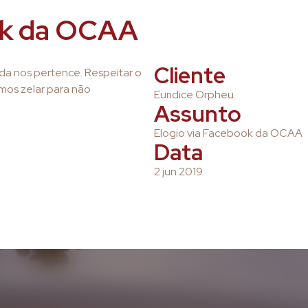
ok da OCAA
Cliente
da nos pertence. Respeitar o
mos zelar para não
Euridice Orpheu
Assunto
Elogio via Facebook da OCAA
Data
2 jun 2019