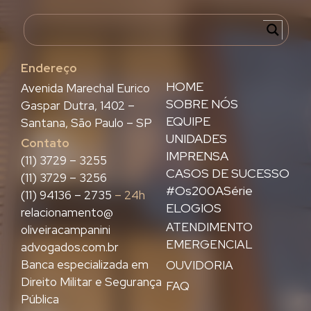
Endereço
HOME
Avenida Marechal Eurico
SOBRE NÓS
Gaspar Dutra, 1402 –
EQUIPE
Santana, São Paulo – SP
UNIDADES
Contato
IMPRENSA
(11) 3729 – 3255
CASOS DE SUCESSO
(11) 3729 – 3256
#Os200ASérie
(11) 94136 – 2735
– 24h
ELOGIOS
relacionamento@
ATENDIMENTO
oliveiracampanini
EMERGENCIAL
advogados.com.br
Banca especializada em
OUVIDORIA
Direito Militar e Segurança
FAQ
Pública