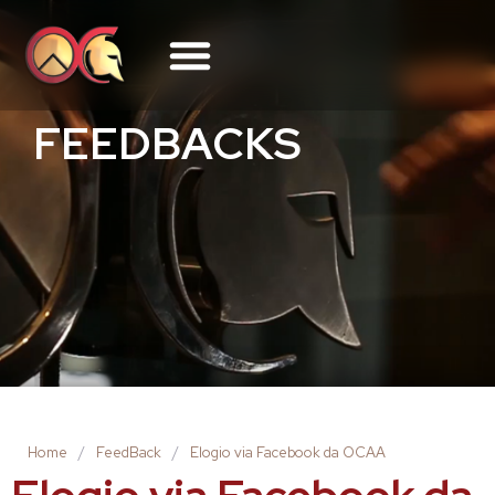
FEEDBACKS
Home
/
FeedBack
/
Elogio via Facebook da OCAA