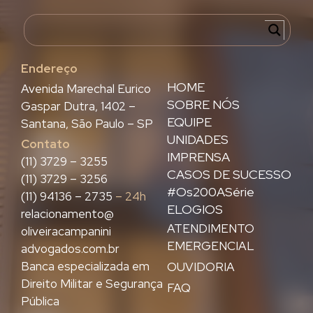
Endereço
HOME
Avenida Marechal Eurico
SOBRE NÓS
Gaspar Dutra, 1402 –
EQUIPE
Santana, São Paulo – SP
UNIDADES
Contato
IMPRENSA
(11) 3729 – 3255
CASOS DE SUCESSO
(11) 3729 – 3256
#Os200ASérie
(11) 94136 – 2735
– 24h
ELOGIOS
relacionamento@
ATENDIMENTO
oliveiracampanini
EMERGENCIAL
advogados.com.br
Banca especializada em
OUVIDORIA
Direito Militar e Segurança
FAQ
Pública