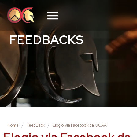
FEEDBACKS
Home
/
FeedBack
/
Elogio via Facebook da OCAA