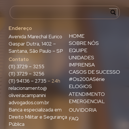
Endereço
HOME
Avenida Marechal Eurico
SOBRE NÓS
Gaspar Dutra, 1402 –
EQUIPE
Santana, São Paulo – SP
UNIDADES
Contato
IMPRENSA
(11) 3729 – 3255
CASOS DE SUCESSO
(11) 3729 – 3256
#Os200ASérie
(11) 94136 – 2735
– 24h
ELOGIOS
relacionamento@
ATENDIMENTO
oliveiracampanini
EMERGENCIAL
advogados.com.br
Banca especializada em
OUVIDORIA
Direito Militar e Segurança
FAQ
Pública