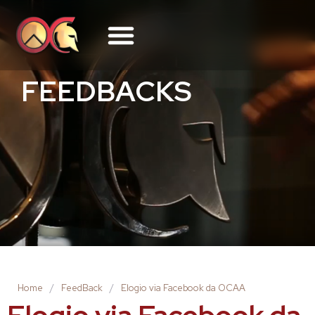
FEEDBACKS
Home
/
FeedBack
/
Elogio via Facebook da OCAA