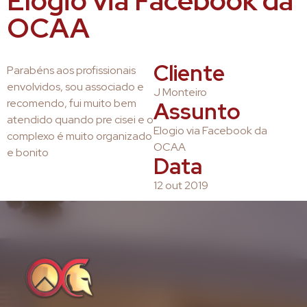
Elogio via Facebook da
OCAA
Cliente
Parabéns aos profissionais
envolvidos, sou associado e
J Monteiro
recomendo, fui muito bem
Assunto
atendido quando pre cisei e o
Elogio via Facebook da
complexo é muito organizado
OCAA
e bonito
Data
12 out 2019