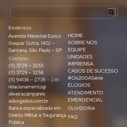
Endereço
HOME
Avenida Marechal Eurico
SOBRE NÓS
Gaspar Dutra, 1402 –
EQUIPE
Santana, São Paulo – SP
UNIDADES
Contato
IMPRENSA
(11) 3729 – 3255
CASOS DE SUCESSO
(11) 3729 – 3256
#Os200ASérie
(11) 94136 – 2735
– 24h
ELOGIOS
relacionamento@
ATENDIMENTO
oliveiracampanini
EMERGENCIAL
advogados.com.br
Banca especializada em
OUVIDORIA
Direito Militar e Segurança
FAQ
Pública