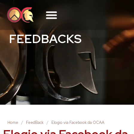
FEEDBACKS
Home
/
FeedBack
/
Elogio via Facebook da OCAA