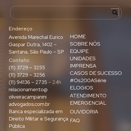
Endereço
HOME
Avenida Marechal Eurico
SOBRE NÓS
Gaspar Dutra, 1402 –
EQUIPE
Santana, São Paulo – SP
UNIDADES
Contato
IMPRENSA
(11) 3729 – 3255
CASOS DE SUCESSO
(11) 3729 – 3256
#Os200ASérie
(11) 94136 – 2735
– 24h
ELOGIOS
relacionamento@
ATENDIMENTO
oliveiracampanini
EMERGENCIAL
advogados.com.br
Banca especializada em
OUVIDORIA
Direito Militar e Segurança
FAQ
Pública