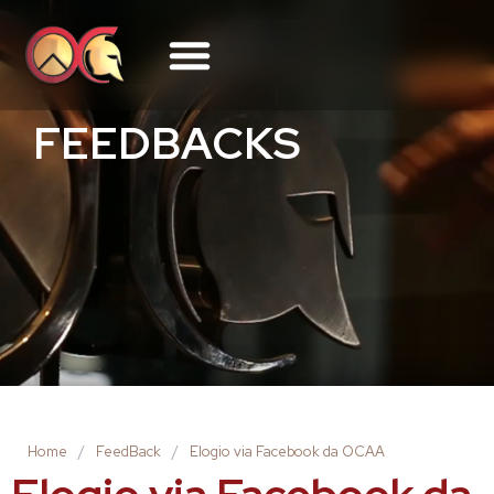
FEEDBACKS
Home
/
FeedBack
/
Elogio via Facebook da OCAA