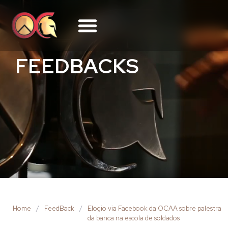
FEEDBACKS
Home
/
FeedBack
/
Elogio via Facebook da OCAA sobre palestra
da banca na escola de soldados