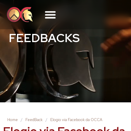
FEEDBACKS
Home
/
FeedBack
/
Elogio via Facebook da OCCA