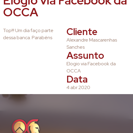
Elogio via Facebook da
OCCA
Cliente
Top!!! Um dia faço parte
dessa banca. Parabéns
Alexandre Mascarenhas
Sanches
Assunto
Elogio via Facebook da
OCCA
Data
4 abr 2020