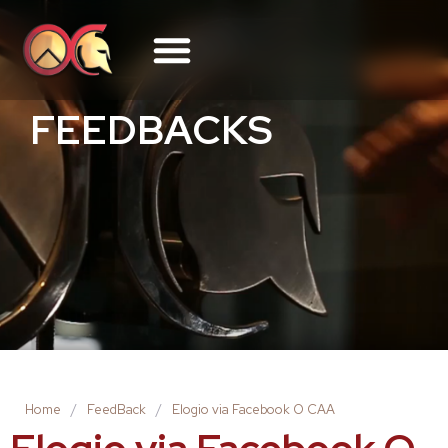
FEEDBACKS
Home
/
FeedBack
/
Elogio via Facebook O CAA