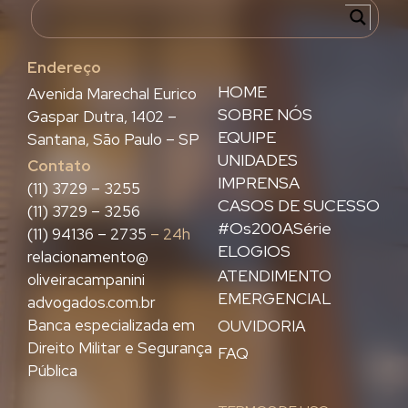
Endereço
HOME
Avenida Marechal Eurico
SOBRE NÓS
Gaspar Dutra, 1402 –
EQUIPE
Santana, São Paulo – SP
UNIDADES
Contato
IMPRENSA
(11) 3729 – 3255
CASOS DE SUCESSO
(11) 3729 – 3256
#Os200ASérie
(11) 94136 – 2735
– 24h
ELOGIOS
relacionamento@
ATENDIMENTO
oliveiracampanini
EMERGENCIAL
advogados.com.br
Banca especializada em
OUVIDORIA
Direito Militar e Segurança
FAQ
Pública