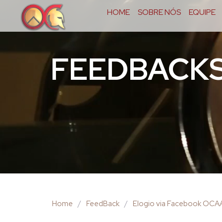
HOME
SOBRE NÓS
EQUIPE
FEEDBACK
Home
/
FeedBack
/
Elogio via Facebook OCA