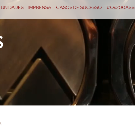
UNIDADES
IMPRENSA
CASOS DE SUCESSO
#Os200ASér
S
A