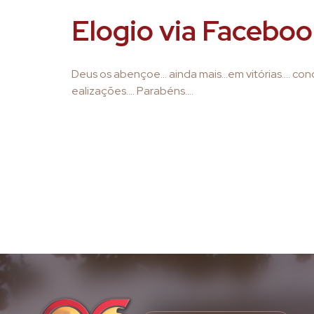
Elogio via Faceb
Deus os abençoe… ainda mais…em vitórias…. conq
ealizações…. Parabéns….